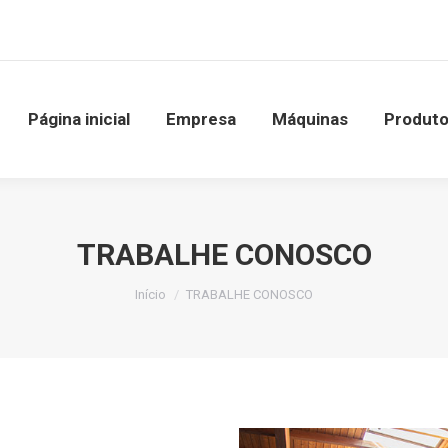
ial
Empresa
Máquinas
Produtos
Serviço
Página inicial
Empresa
Máquinas
Produt
TRABALHE CONOSCO
Você está aqui:
Início
TRABALHE CONOSCO