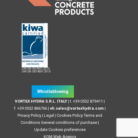
UNI EN ISO 9001:2015
UNI EN ISO14001:2015
Whistleblowing
VORTEX HYDRA S.R.L. ITALY
| t. +39 0532 879411 |
f. +39 0532 866766 |
vh.sales@vortexhydra.com
|
Privacy Policy
|
Legal
|
Cookies Policy
Terms and
Conditions
General conditions of purchase |
Update Cookies preferences
KOM Web Agency